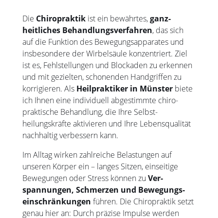
Die
Chiropraktik
ist ein bewährtes,
ganz­
heitliches Behand­lungs­verfahren
, das sich
auf die Funktion des Bewegung­sapparates und
ins­besondere der Wirbel­säule konzentriert. Ziel
ist es, Fehl­stellungen und Blockaden zu erken­nen
und mit gezielten, schonenden Hand­griffen zu
korrigieren. Als
Heilpraktiker in Münster
biete
ich Ihnen eine individuell abgestimmte chiro­
praktische Behand­lung, die Ihre Selbst­
heilungskräfte aktivieren und Ihre Lebens­qualität
nachhaltig verbessern kann.
Im Alltag wirken zahlreiche Belas­tungen auf
unseren Körper ein – langes Sitzen, einseitige
Bewegungen oder Stress können zu
Ver­
spannungen, Schmerzen und Bewegungs­
einschränkungen
führen. Die Chiropraktik setzt
genau hier an: Durch präzise Impulse werden