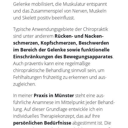
Gelenke mobilisiert, die Musku­latur entspannt
und das Zusammen­spiel von Nerven, Muskeln
und Skelett positiv beeinflusst.
Typische Anwendungs­gebiete der Chiro­praktik
sind unter anderem
Rücken- und Nacken­
schmerzen, Kopf­schmerzen, Be­schwerden
im Bereich der Gelenke sowie funktio­nelle
Ein­schränkun­gen des Bewegungs­apparates
.
Auch präventiv kann eine regel­mäßige
chiropraktische Behandlung sinnvoll sein, um
Fehl­haltungen frühzeitig zu erkennen und aus­
zugleichen.
In meiner
Praxis in Münster
steht eine aus­
führliche Anamnese im Mittel­punkt jeder Behand­
lung. Auf dieser Grund­lage entwickle ich ein
individuelles Therapie­konzept, das auf Ihre
persön­lichen Be­dürfnisse
abgestimmt ist. Die